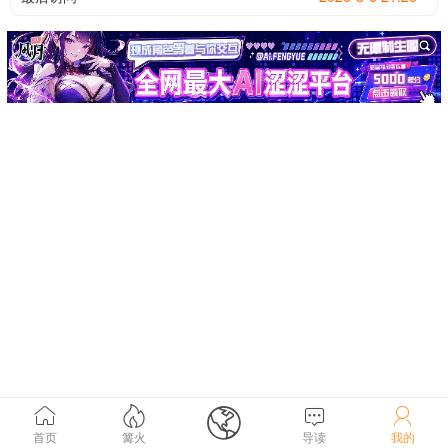





首页
篝火
导读
我的