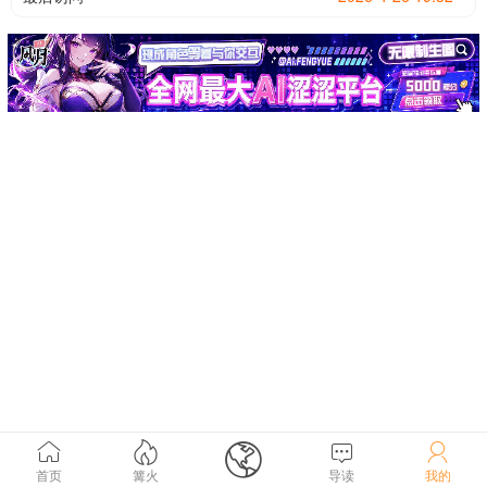





首页
篝火
导读
我的