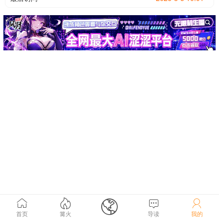





首页
篝火
导读
我的