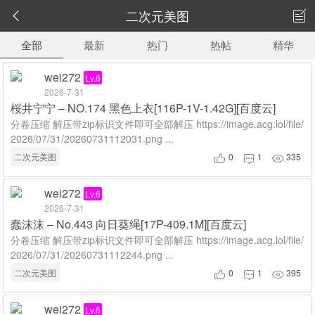
二次元美图


全部
最新
热门
热帖
精华
wei272
Lv.6
2026-7-31
桜井宁宁 – NO.174 黑色上衣[116P-1V-1.42G][百度云]
分卷压缩 解压带zip标识文件即可全部解压 https://image.acg.lol/file/
2026/07/31/20260731112031.png ...
二次元美图
0
1
335



wei272
Lv.6
2026-7-31
蠢沫沫 – No.443 向日葵绳[17P-409.1M][百度云]
分卷压缩 解压带zip标识文件即可全部解压 https://image.acg.lol/file/
2026/07/31/20260731112244.png ...
二次元美图
0
1
395



wei272
Lv.6