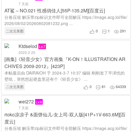
7 天前
AT鲨 – NO.021 性感俏佳人[55P-135.2M][百度云]
分卷压缩 解压带zip标识文件即可全部解压 https://image.acg.lol/file/
2026/08/02/20260802081232.png ...
二次元美图
0
1
291



Ktdselod
Lv.7
2023-2-25
[画集]《轻音少女》官方画集『K-ON！ILLUSTRATION AR
CHIVES 2009-2012』[423P]
本帖最后由 DAIRAIOH 于 2024-3-7 10:37 编辑 刚刚发了平泽忧的
壁纸，突然想起硬盘里还有个《轻音少女》 ...
二次元美图
0
81
64339



wei272
Lv.6
7 天前
rioko凉凉子 &面饼仙儿-女上司-双人版[41P+1V-663.6M][百
度云]
分卷压缩 解压带zip标识文件即可全部解压 https://image.acg.lol/file/