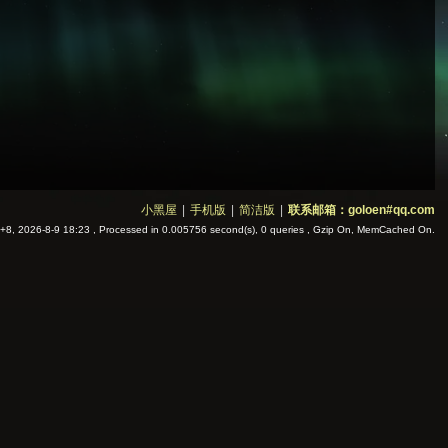
小黑屋
|
手机版
|
简洁版
|
联系邮箱：goloen#qq.com
8, 2026-8-9 18:23
, Processed in 0.005756 second(s), 0 queries , Gzip On, MemCached On.