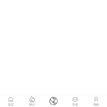





首页
篝火
导读
我的