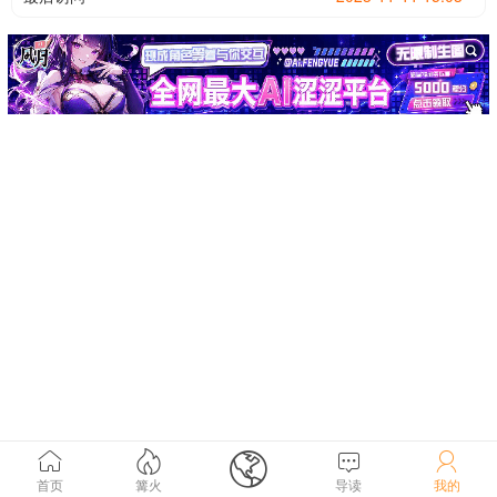





首页
篝火
导读
我的