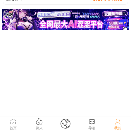





首页
篝火
导读
我的