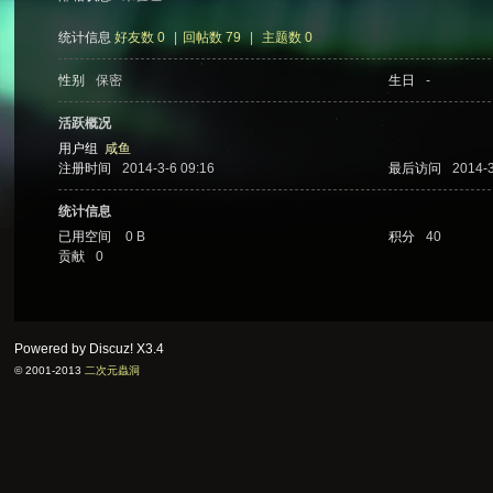
统计信息
好友数 0
|
回帖数 79
|
主题数 0
性别
保密
生日
-
次
活跃概况
用户组
咸鱼
注册时间
2014-3-6 09:16
最后访问
2014-3
统计信息
已用空间
0 B
积分
40
贡献
0
元
Powered by Discuz!
X3.4
© 2001-2013
二次元蟲洞