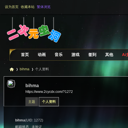
设为首页
收藏本站
繁体浏览
首页
动画
音乐
游戏
签到
其他
A
bihma
个人资料
bihma
https://www.2cycdx.com/?1272
二
›
›
主题
个人资料
bihma
(UID: 1272)
邮箱状态
未验证