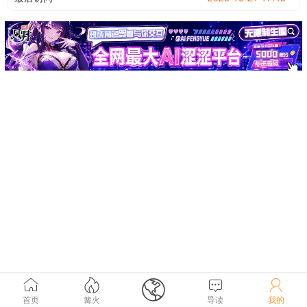





首页
篝火
导读
我的