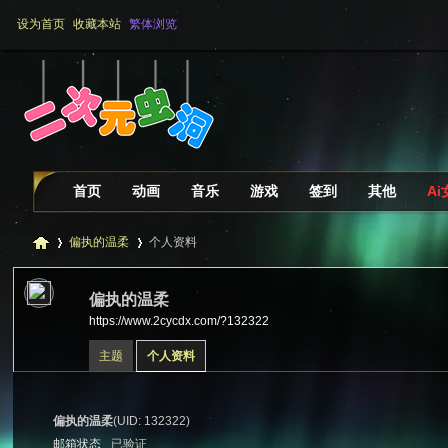
设为首页
收藏本站
繁体浏览
首页
动画
音乐
游戏
签到
其他
A
偏执的温柔
个人资料
偏执的温柔
https://www.2cycdx.com/?132322
二
›
›
主题
个人资料
偏执的温柔
(UID: 132322)
邮箱状态
已验证