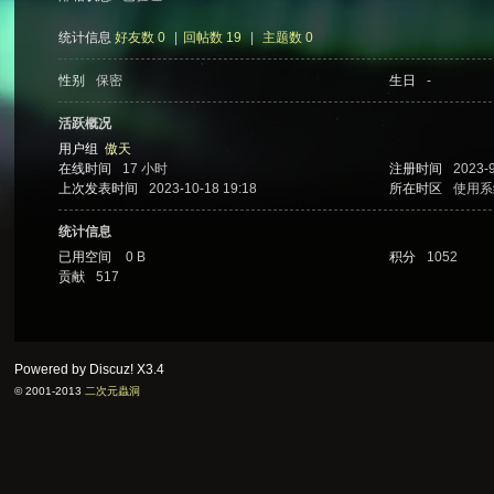
统计信息
好友数 0
|
回帖数 19
|
主题数 0
性别
保密
生日
-
次
活跃概况
用户组
傲天
在线时间
17 小时
注册时间
2023-9
上次发表时间
2023-10-18 19:18
所在时区
使用系
统计信息
已用空间
0 B
积分
1052
贡献
517
元
Powered by Discuz!
X3.4
© 2001-2013
二次元蟲洞