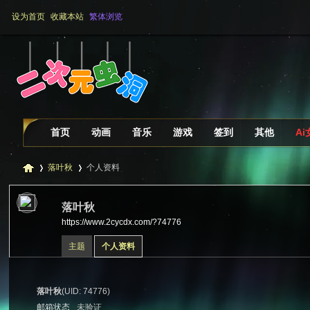
设为首页
收藏本站
繁体浏览
首页
动画
音乐
游戏
签到
其他
A
落叶秋
个人资料
落叶秋
https://www.2cycdx.com/?74776
二
›
›
主题
个人资料
落叶秋
(UID: 74776)
邮箱状态
未验证