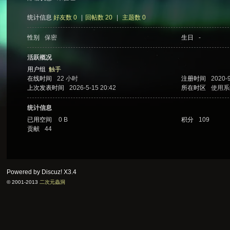
统计信息
好友数 0
|
回帖数 20
|
主题数 0
性别
保密
生日
-
次
活跃概况
用户组
触手
在线时间
22 小时
注册时间
2020-9
上次发表时间
2026-5-15 20:42
所在时区
使用系
统计信息
已用空间
0 B
积分
109
贡献
44
元
Powered by Discuz!
X3.4
© 2001-2013
二次元蟲洞