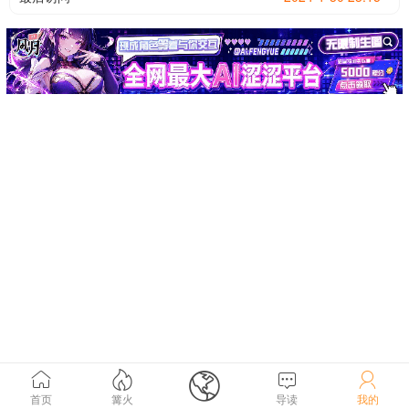





首页
篝火
导读
我的