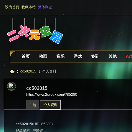
设为首页
收藏本站
繁体浏览
首页
动画
音乐
游戏
签到
其他
A
cc502015
个人资料
cc502015
https://www.2cycdx.com/?85280
二
›
›
主题
个人资料
cc502015
(UID: 85280)
邮箱状态
已验证