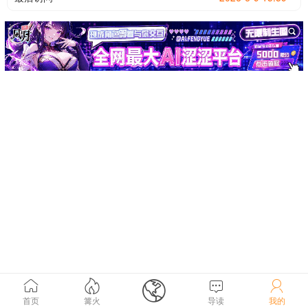





首页
篝火
导读
我的