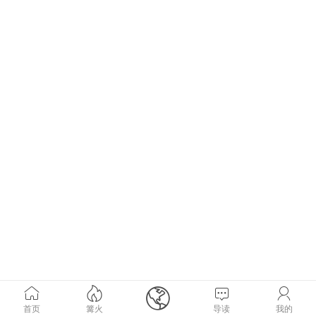





首页
篝火
导读
我的