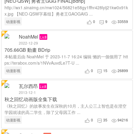
[NEO·QSW] 勇者王GGG FINAL[Bdrip]
http://wx1.sinaimg.cn/mw1024/56821e58gy1ffhr428lyij21kw0x91k
x.jpg 【NEO·QSW字幕组】勇者王GAOGAIG ...
动漫影视
0
9
33559



NoahMel
Lv.8
2022-12-29
705.66GB 動畫 BDrip
本帖最后由 NoahMel 于 2023-11-7 16:24 编辑 懶的一個個用了 htt
ps://terabox.com/s/1NVvAuvdLe7T-U ...
动漫影视
0
15
26899



瓦尔西昂
Lv.8
2013-12-1
秋之回忆动画版全集下载
《秋之回忆》的故事发生在深秋的10月，主人公三上智也是在澄空
学园就读的高二学生，除了父母因工作 ...
动漫影视
0
35
94216


