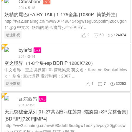
Crossbone
Lv.9
2014-5-18
妖精的尾巴(FAIRY TAIL) 1-175全集 [1080P_简繁外挂]
http://tva2.sinaimg.cn/mw690/7498454bgw1eguo5poifmj20ci0gon
11.jpg 中文名: 妖精的尾巴/魔导少年/FAIRY ...
动漫影视
2
60
124074



bylefol
Lv.8
2014-2-14
空之境界（1-8全集+sp BDRIP 1280X720）
中文名称：空之境界第1章-俯瞰风景 英文名：Kara no Kyoukai Mov
ie 1 别名: 空の境界 发行时间：2007 ...
动漫影视
1
7
32253



瓦尔西昂
Lv.8
2013-12-5
天元突破全系列[01-27共四部+红莲篇+螺旋篇+SP完整合集]
[BDRIP][720P][MP4]
http://ww2.sinaimg.cn/mw690/def56ea5gw1edzly5vpcyj20jg0csjw
y.jpg 中文名称：天元突破-红莲之眼 英 ...