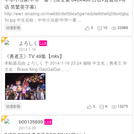
语 简繁英字幕)
http://ww1.sinaimg.cn/mw690/def56ea5gw1edzlw9t0w0j20bv0gkq
3v.jpg 中文名称：中华小当家/中华一番 ...
动漫影视
0
10
22989



よろしく
Lv.8
2014-1-16
《勇者王》TV 49集【mkv】
本帖最后由 よろしく 于 2014-1-16 23:24 编辑 中文名：勇者王 外
文名：Brave King GaoGaiGar， ...
动漫影视
0
6
13275



b00135699
Lv.8
2017-6-29