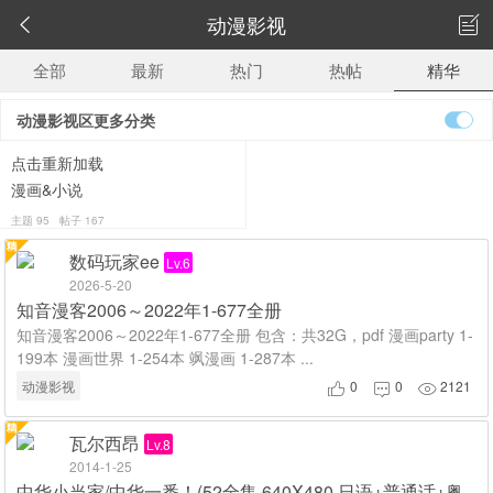
动漫影视


全部
最新
热门
热帖
精华
动漫影视区更多分类
点击重新加载
漫画&小说
主题 95 帖子 167
数码玩家ee
Lv.6
2026-5-20
知音漫客2006～2022年1-677全册
知音漫客2006～2022年1-677全册 包含：共32G，pdf 漫画party 1-
199本 漫画世界 1-254本 飒漫画 1-287本 ...
动漫影视
0
0
2121



瓦尔西昂
Lv.8
2014-1-25
中华小当家/中华一番！(52全集 640X480 日语+普通话+粤