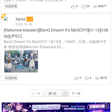
动漫影视
0
24
89877



kanie
Lv.2
2023-12-18
[Nekomoe kissaten][BanG Dream! It’s MyGO!!!!!][01-13][108
0p][JPSC]
BanG Dream! It’s MyGO!!!!! 1至13话，1080P，日语，内嵌简中字
幕 推荐使用qBittorrent Enhanced Ed ...
动漫影视
0
4
8978



上一页
第1页
下一页