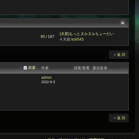
[犬星]もっとヌルヌルちょーだい
95
/ 167
4 天前
koli545
返 回
新窗
作者
回复/查看
最后发表
admin
2022-9-3
返 回