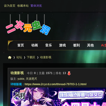
设为首页
收藏本站
繁体浏览
首页
动画
音乐
游戏
签到
其他
A
论坛
下载区
动漫影视
动漫影视
今日:
0
|
主题:
1571
|
排名:
13
二
»
›
›
版主:
yukie
,
天涯咫尺
详细版规：
https://www.2cycd.com/thread-79703-1-1.html