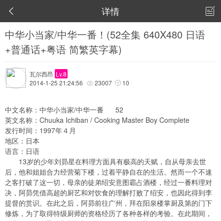
详情


中华小当家/中华一番！(52全集 640X480 日语
+普通话+粤语 简繁英字幕)
瓦尔西昂
Lv.8
2014-1-25 21:24:56
23007
10


中文名称：中华小当家/中华一番 52
英文名称：Chuuka Ichiban / Cooking Master Boy Complete
发行时间：1997年４月
地区：日本
语言：日语
13岁的少年刘昴星在料理方面具有极高的天赋，自从母亲去世
后，他和姐姐合力经营菊下楼，过着平静自在的生活。然而一个不速
之客打破了这一切，母亲的徒弟绍安意图霸占酒楼，经过一番料理对
决，阿昴凭借高超的厨艺和对饮食的理解打败了绍安，也因此得到李
提督的赏识。在此之后，阿昴前往广州，拜在阳泉楼掌厨及第的门下
修炼，为了取得特级厨师的资格经历了各种各样的考验。在此期间，