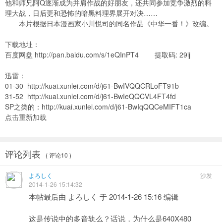
他和师兄阿Q逐渐成为并肩作战的好朋友，还共同参加竞争激烈的料
理大战，日后更和恐怖的暗黑料理界展开对决……
本片根据日本漫画家小川悦司的同名作品《中华一番！》改编。
下载地址：
百度网盘
http://pan.baidu.com/s/1eQInPT4
提取码: 29ij
迅雷：
01-30
http://kuai.xunlei.com/d/j61-BwIVQQCRLoFT91b
31-52
http://kuai.xunlei.com/d/j61-BwIeQQCVL4FT4fd
SP之类的：
http://kuai.xunlei.com/d/j61-BwIqQQCeMIFT1ca
点击重新加载
评论列表
( 评论10 )
よろしく
沙发
2014-1-26 15:14:32
本帖最后由 よろしく 于 2014-1-26 15:16 编辑
这是传说中的多音轨么？话说，为什么是640X480