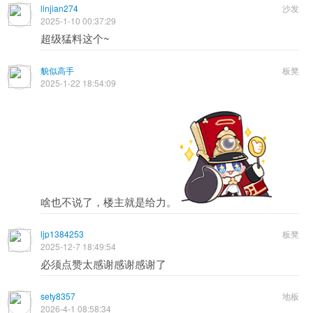
linjian274
沙发
2025-1-10 00:37:29
超级猛料这个~
貌似高手
板凳
2025-1-22 18:54:09
啥也不说了，楼主就是给力。
ljp1384253
板凳
2025-12-7 18:49:54
必须点赞太感谢感谢感谢了
sety8357
地板
2026-4-1 08:58:34