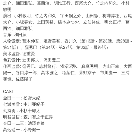
之介、細田雅弘、葛西治、明比正行、西尾大介、竹之内和久、小村
敏明
演出: 小村敏明、竹之内和久、宇田鋼之介、山田徹、梅澤淳稔、西尾
大介、小坂春女、上田芳裕、橋本みつお、立仙裕俊、明比正行、葛
西治、細田雅弘
音乐: 和田薫
人物设定: 荒木伸吾、姫野美智、香川久（第13話 - 第23話、第28話 -
第31話）、窪秀巳（第24話 - 第27話、第32話 - 最終話）
美术监督: 徳重賢
色彩设计: 辻田邦夫、沢田豊二
作画监督: 窪秀巳、志村隆行、浅沼昭弘、真庭秀明、内山正幸、大西
陽一、谷口淳一郎、高木雅之、稲葉仁、茅野京子、市川慶一、三浦
和也、佐藤陽子
CAST :
金田一一 : 松野太紀
七濑美雪 : 中川亜紀子
剑持勇 : 小杉十郎太
明智健悟 : 森川智之于正昇
金田一二三 : 池澤春菜
高远遥一 : 小野健一