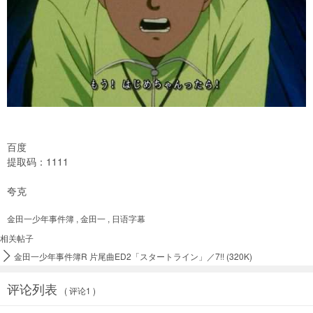
百度
提取码：1111
夸克
金田一少年事件簿
,
金田一
,
日语字幕
相关帖子

金田一少年事件簿R 片尾曲ED2「スタートライン」／7!! (320K)
评论列表
( 评论1 )