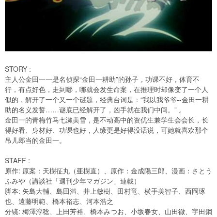
STORY :
主人公金田一一是名侦探“金田一耕助”的孙子，功课不好，体育不
行，有点好色，走到哪，哪就会发生命案，在推理时却像变了一个人
似的，解开了一个又一个谜题，经典台词是：“我以我爷爷--金田一耕
助的名义发誓……谜底已经解开了，凶手就在我们中间。” 。
金田一的青梅竹马七濑美雪，是不动高中的资优生兼学生会会长，长
得好看、身材好、功课也好，人缘更是好得没话说，可她就喜欢那个
吊儿郎当的金田一。
STAFF :
原作: 原案：天樹征丸（亜樹直）、原作：金成陽三郎、漫画：さとう
ふみや（講談社「週刊少年マガジン」連載）
脚本: 矢島大輔、島田満、井上敏樹、田村竜、横手美智子、西岡琢
也、遠藤明範、橋本裕志、河本浩之
分镜: 梅澤淳稔、上田芳裕、橋本みつお、小坂春女、山田徹、宇田鋼