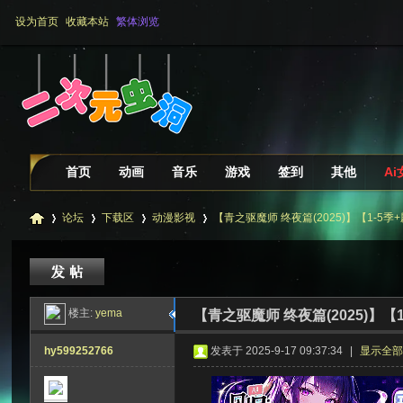
设为首页
收藏本站
繁体浏览
首页
动画
音乐
游戏
签到
其他
A
论坛
下载区
动漫影视
【青之驱魔师 终夜篇(2025)】【1-5季+
二
»
›
›
›
楼主:
yema
【青之驱魔师 终夜篇(2025)】【
hy599252766
发表于 2025-9-17 09:37:34
|
显示全