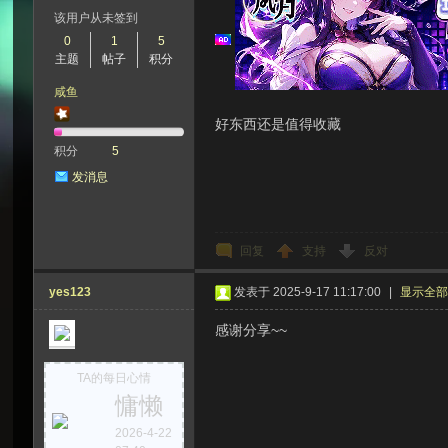
该用户从未签到
0
1
5
主题
帖子
积分
次
咸鱼
好东西还是值得收藏
积分
5
发消息
回复
支持
反对
元
yes123
发表于 2025-9-17 11:17:00
|
显示全
感谢分享~~
TA的每日心情
慵懒
2026-4-22