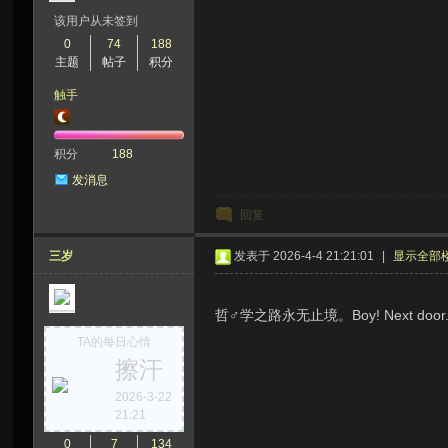
该用户从未签到
0
74
188
主题
帖子
积分
触手
积分
188
发消息
回复
三岁
发表于 2026-4-4 21:21:01
|
显示全部
哲♂学之路永无止境。Boy! Next door
TA的每日心情
擦汗
2026-3-22
21:21
0
7
134