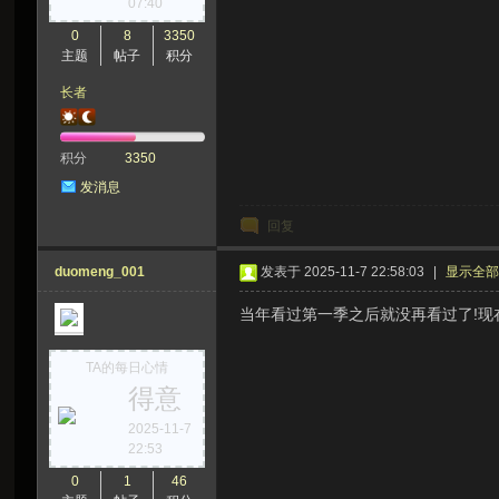
07:40
虫
0
8
3350
主题
帖子
积分
长者
积分
3350
发消息
回复
洞
duomeng_001
发表于 2025-11-7 22:58:03
|
显示全
当年看过第一季之后就没再看过了!现
TA的每日心情
得意
2025-11-7
22:53
0
1
46