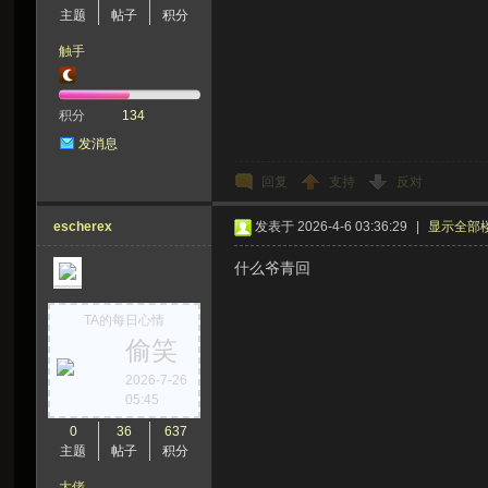
主题
帖子
积分
触手
积分
134
发消息
回复
支持
反对
escherex
发表于 2026-4-6 03:36:29
|
显示全部
什么爷青回
TA的每日心情
偷笑
2026-7-26
05:45
0
36
637
主题
帖子
积分
大佬