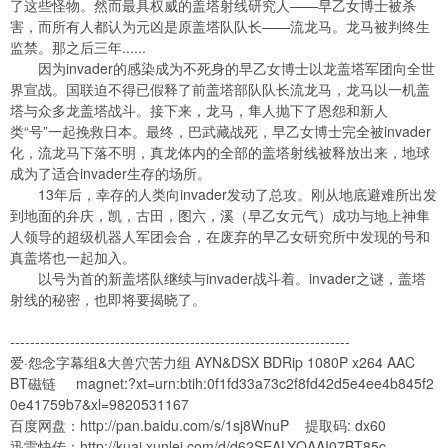
了这些怪物。然而最具权威的盖塔射线研究人——早乙女博士被杀
害，而所有人都认为元凶是原盖塔队队长——流龙马。龙马被判终生
监禁。那之后三年......
因为invader的感染成为不死身的早乙女博士以龙盖塔军团向全世
界宣战。国联迫不得已假释了前盖塔部队队长流龙马，龙马以一机盖
塔与众多龙盖塔战斗。接下来，龙马，隼人抛下了恩怨和新人
类“号”一起挽救日本。最终，巴武藏战死，早乙女博士完全被invader
化，流龙马下落不明，真龙体内的全部的盖塔射线被释放出来，地球
成为了适合invader生存的场所。
13年后，幸存的人类向invader发动了总攻。刚从地底避难所出发
到地面的弁庆，凯，古田，图六，溪（早乙女元气）成功与地上神隼
人领导的超级机器人军团会合，在废弃的早乙女研究所中发现的号和
真盖塔也一起加入。
以号为首的新盖塔队继续与invader战斗着。invader之谜，盖塔
射线的秘密，也即将要揭晓了。
--------------------------------------------------------------------
爱·怨念字幕组&大兽穴苦力组 AYN&DSX BDRip 1080P x264 AAC
BT磁链 magnet:?xt=urn:btih:0f1fd33a73c2f8fd42d5e4ee4b845f2
0e41759b7&xl=9820531167
百度网盘：
http://pan.baidu.com/s/1sj8WnuP
提取码: dx60
迅雷快传：
http://kuai.xunlei.com/d/d62SEALYQAAI07BT85c