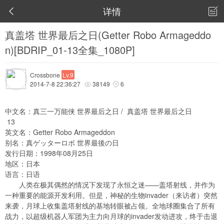
详情


真盖塔 世界最后之日(Getter Robo Armageddo
n)[BDRIP_01-13全集_1080P]
Crossbone
Lv.9
2014-7-8 22:36:27
38149
6


中文名：真三一万能侠 世界最后之日 / 真盖塔 世界最后之日
13
英文名：Getter Robo Armageddon
别名：真ゲッターロボ 世界最後の日
发行日期：1998年08月25日
地区：日本
语言：日语
人类在极其偶然的情况下发现了永恒之迷——盖塔射线，并作为
一种重要的能源开发利用。但是，神秘的生物invader（来访者）突然
来袭，月球上收集盖塔射线的基地转眼被占领。全地球圈集合了所有
战力，以超级机器人军团为主力向月球的invader发动进攻，终于击退