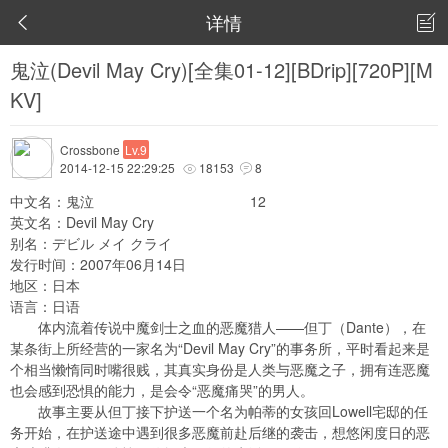
详情


鬼泣(Devil May Cry)[全集01-12][BDrip][720P][M
KV]
Crossbone
Lv.9
2014-12-15 22:29:25
18153
8


中文名：鬼泣 12
英文名：Devil May Cry
别名：デビル メイ クライ
发行时间：2007年06月14日
地区：日本
语言：日语
体内流着传说中魔剑士之血的恶魔猎人——但丁（Dante），在
某条街上所经营的一家名为“Devil May Cry”的事务所，平时看起来是
个相当懒惰同时嘴很贱，其真实身份是人类与恶魔之子，拥有连恶魔
也会感到恐惧的能力，是会令“恶魔痛哭”的男人。
故事主要从但丁接下护送一个名为帕蒂的女孩回Lowell宅邸的任
务开始，在护送途中遇到很多恶魔前赴后继的袭击，想悠闲度日的恶