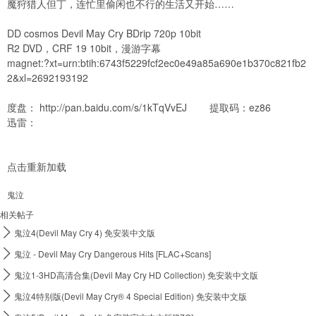
魔狩猎人但丁，连忙里偷闲也不行的生活又开始……
DD cosmos Devil May Cry BDrip 720p 10bit
R2 DVD，CRF 19 10bit，漫游字幕
magnet:?xt=urn:btih:6743f5229fcf2ec0e49a85a690e1b370c821fb2
2&xl=2692193192
度盘：
http://pan.baidu.com/s/1kTqVvEJ
提取码：ez86
迅雷：
点击重新加载
鬼泣
相关帖子

鬼泣4(Devil May Cry 4) 免安装中文版

鬼泣 - Devil May Cry Dangerous Hits [FLAC+Scans]

鬼泣1-3HD高清合集(Devil May Cry HD Collection) 免安装中文版

鬼泣4特别版(Devil May Cry® 4 Special Edition) 免安装中文版
